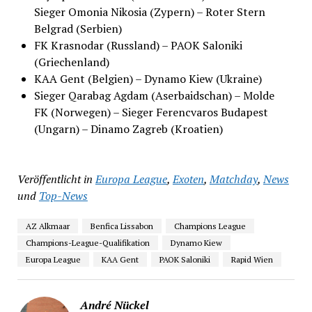
Sieger Omonia Nikosia (Zypern) – Roter Stern
Belgrad (Serbien)
FK Krasnodar (Russland) – PAOK Saloniki
(Griechenland)
KAA Gent (Belgien) – Dynamo Kiew (Ukraine)
Sieger Qarabag Agdam (Aserbaidschan) – Molde
FK (Norwegen) – Sieger Ferencvaros Budapest
(Ungarn) – Dinamo Zagreb (Kroatien)
Veröffentlicht in
Europa League
,
Exoten
,
Matchday
,
News
und
Top-News
AZ Alkmaar
Benfica Lissabon
Champions League
Champions-League-Qualifikation
Dynamo Kiew
Europa League
KAA Gent
PAOK Saloniki
Rapid Wien
André Nückel