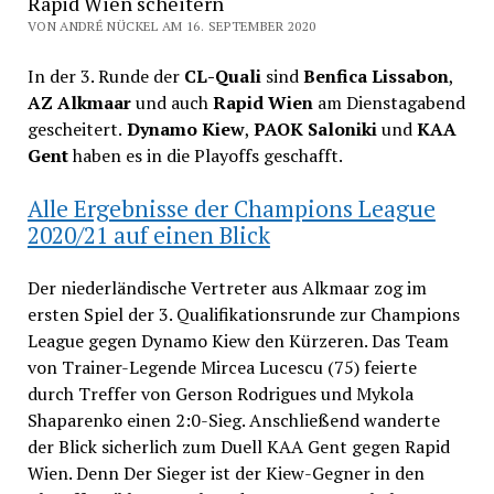
Rapid Wien scheitern
VON ANDRÉ NÜCKEL AM 16. SEPTEMBER 2020
In der 3. Runde der
CL-Quali
sind
Benfica Lissabon
,
AZ Alkmaar
und auch
Rapid Wien
am Dienstagabend
gescheitert.
Dynamo Kiew
,
PAOK Saloniki
und
KAA
Gent
haben es in die Playoffs geschafft.
Alle Ergebnisse der Champions League
2020/21 auf einen Blick
Der niederländische Vertreter aus Alkmaar zog im
ersten Spiel der 3. Qualifikationsrunde zur Champions
League gegen Dynamo Kiew den Kürzeren. Das Team
von Trainer-Legende Mircea Lucescu (75) feierte
durch Treffer von Gerson Rodrigues und Mykola
Shaparenko einen 2:0-Sieg. Anschließend wanderte
der Blick sicherlich zum Duell KAA Gent gegen Rapid
Wien. Denn Der Sieger ist der Kiew-Gegner in den