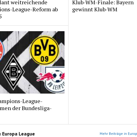
lant weitreichende
Klub-WM-Finale: Bayern
ons-League-Reform ab
gewinnt Klub-WM
5
ampions-League-
men der Bundesliga-
n
Europa League
Mehr Beiträge in Euro