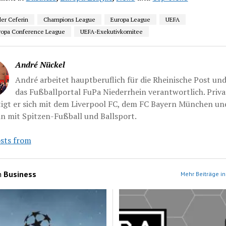
er Ceferin
Champions League
Europa League
UEFA
ropa Conference League
UEFA-Exekutivkomitee
André Nückel
André arbeitet hauptberuflich für die Rheinische Post und 
das Fußballportal FuPa Niederrhein verantwortlich. Priva
tigt er sich mit dem Liverpool FC, dem FC Bayern München un
n mit Spitzen-Fußball und Ballsport.
sts from
n
Business
Mehr Beiträge in