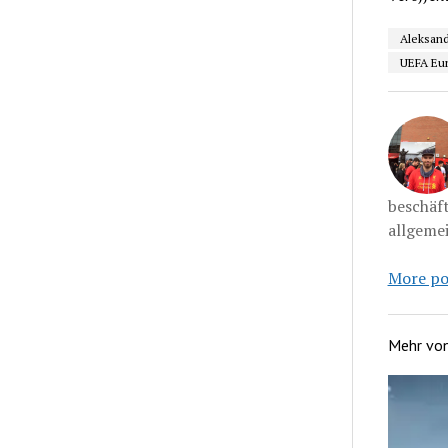
Aleksand
UEFA Eu
beschäf
allgemei
More po
Mehr vo