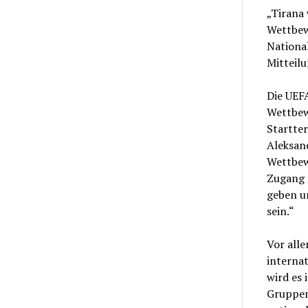
„Tirana
Wettbew
National
Mitteilu
Die UEFA
Wettbew
Startter
Aleksand
Wettbew
Zugang 
geben u
sein.“
Vor alle
interna
wird es 
Gruppen