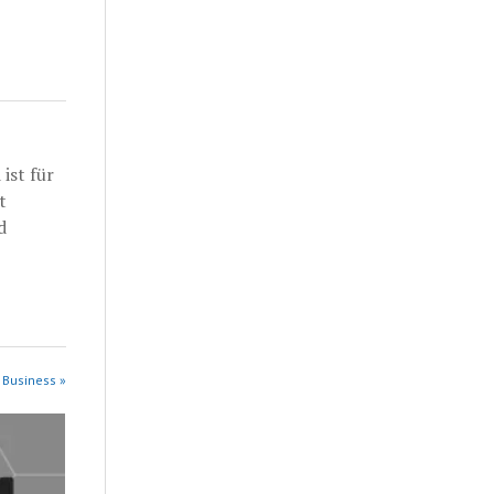
ist für
t
d
 Business »