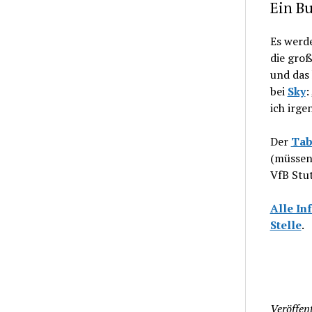
Ein Bu
Es werde
die gro
und das 
bei
Sky
:
ich irge
Der
Tab
(müssen)
VfB Stut
Alle In
Stelle
.
Veröffent