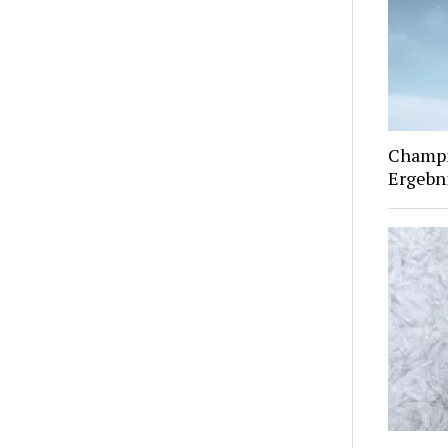
Champi
Ergebn