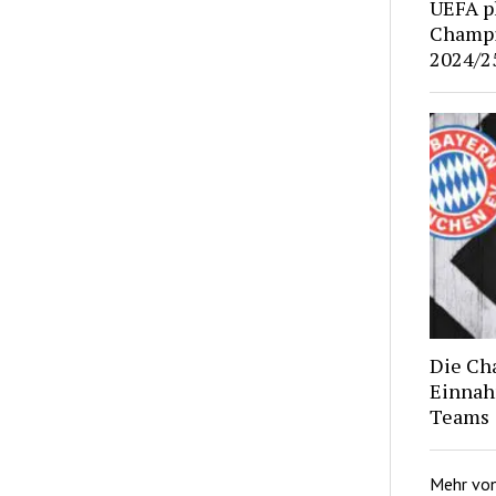
UEFA p
Champi
2024/2
Die Ch
Einnah
Teams
Mehr vo