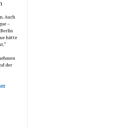
n
en. Auch
gue –
Berlin
ue hätte
st.“
lnehmen
nd der
ser