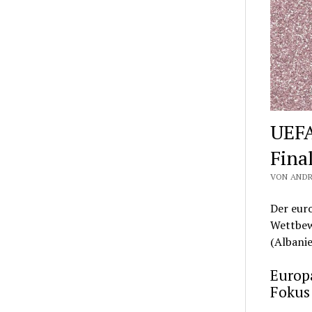
UEFA
Fina
VON ANDR
Der eur
Wettbe
(Albanie
Europa
Fokus 