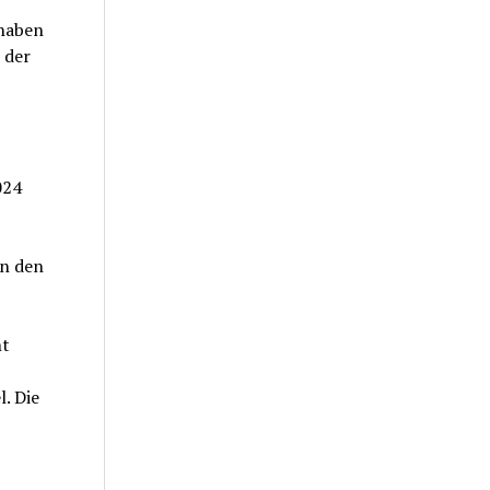
 haben
 der
024
en den
ht
,
. Die