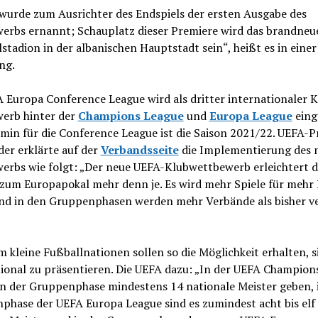
 wurde zum Ausrichter des Endspiels der ersten Ausgabe des
erbs ernannt; Schauplatz dieser Premiere wird das brandneu
stadion in der albanischen Hauptstadt sein“, heißt es in eine
ng.
 Europa Conference League wird als dritter internationaler K
erb hinter der
Champions League
und
Europa League
eing
min für die Conference League ist die Saison 2021/22. UEFA-P
er erklärte auf der
Verbandsseite
die Implementierung des 
erbs wie folgt: „Der neue UEFA-Klubwettbewerb erleichtert 
zum Europapokal mehr denn je. Es wird mehr Spiele für mehr
nd in den Gruppenphasen werden mehr Verbände als bisher v
m kleine Fußballnationen sollen so die Möglichkeit erhalten, s
tional zu präsentieren. Die UEFA dazu: „In der UEFA Champion
in der Gruppenphase mindestens 14 nationale Meister geben, 
phase der UEFA Europa League sind es zumindest acht bis elf