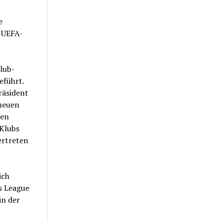
e
r UEFA-
lub-
eführt.
räsident
neuen
den
 Klubs
ertreten
ich
s League
in der