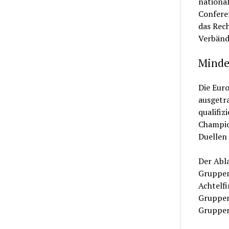
nationa
Confere
das Rech
Verbänd
Mindes
Die Eur
ausgetra
qualifiz
Champion
Duellen
Der Abl
Gruppen 
Achtelfi
Gruppene
Gruppenz