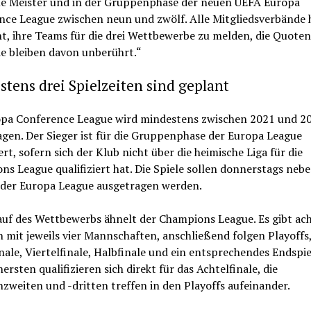
le Meister und in der Gruppenphase der neuen UEFA Europa
nce League zwischen neun und zwölf. Alle Mitgliedsverbände
t, ihre Teams für die drei Wettbewerbe zu melden, die Quoten
e bleiben davon unberührt.“
tens drei Spielzeiten sind geplant
opa Conference League wird mindestens zwischen 2021 und 2
gen. Der Sieger ist für die Gruppenphase der Europa League
iert, sofern sich der Klub nicht über die heimische Liga für die
s League qualifiziert hat. Die Spiele sollen donnerstags neb
 der Europa League ausgetragen werden.
auf des Wettbewerbs ähnelt der Champions League. Es gibt ac
mit jeweils vier Mannschaften, anschließend folgen Playoffs
nale, Viertelfinale, Halbfinale und ein entsprechendes Endspiel
rsten qualifizieren sich direkt für das Achtelfinale, die
weiten und -dritten treffen in den Playoffs aufeinander.