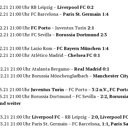
02.21 21:00 Uhr RB Leipzig –
Liverpool FC
0:2
02.21 21:00 Uhr FC Barcelona –
Paris St. Germain
1:4
02.21 21:00 Uhr
FC Porto
– Juventus Turin
2:1
02.21 21:00 Uhr FC Sevilla –
Borussia Dortmund
2:3
02.21 21:00 Uhr Lazio Rom –
FC Bayern München
1:4
02.21 21:00 Uhr Atlético Madrid –
Chelsea FC
0:1
.02.21 21:00 Uhr Atalanta Bergamo –
Real Madrid
0:1
.02.21 21:00 Uhr Borussia Mönchengladbach –
Manchester Cit
03.21 21:00 Uhr
Juventus Turin
– FC Porto –
3:2 n.V., FC Port
03.21 21:00 Uhr Borussia Dortmund – FC Sevilla –
2:2, Borussi
nd weiter
03.21 21:00 Uhr
Liverpool FC
– RB Leipzig –
2:0, Liverpool F
03.21 21:00 Uhr Paris St. Germain – FC Barcelona,
1:1, Paris Sa