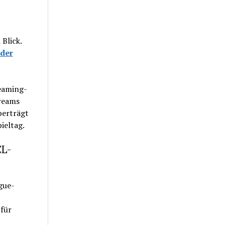
 Blick.
der
eaming-
treams
berträgt
ieltag.
CL-
gue-
für