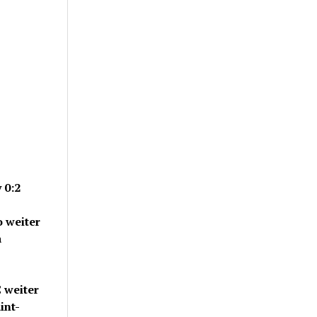
y
0:2
o weiter
a
C weiter
int-