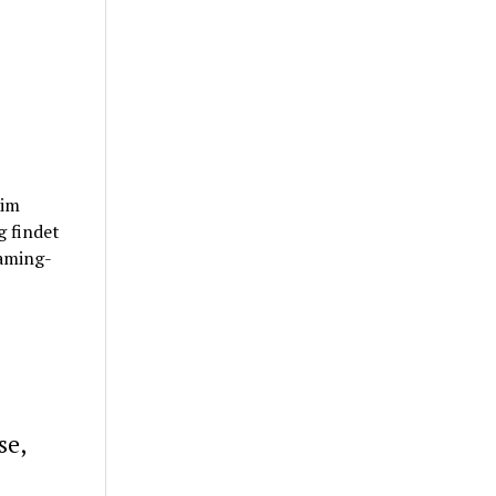
 im
g findet
eaming-
se,