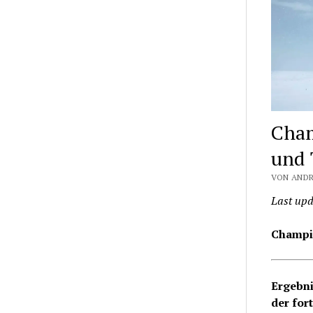
Cham
und 
VON ANDR
Last upd
Champi
Ergebni
der for