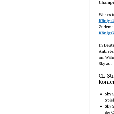
Champi
Wer es i
Königsk
Zudem i
Königsk
In Deut
Anbiete
an. Währ
Sky auc
CL-St
Konfe
Sky 
Spie
Sky 
die 