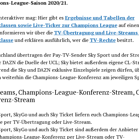
ons-League-Saison 2020/21.
nteraktiver mag: Hier gibt es
Ergebnisse und Tabellen der
lassen sowie Live-Ticker zur Champions League
auf einen
nformieren wir über die
TV-Übertragung und Live-Streams 
lasse
und erklären ausführlich, wer die
TV-Rechte
besitzt.
schland übertragen der Pay-TV-Sender Sky Sport und der Str
r DAZN die Duelle der UCL; Sky bietet außerdem eigene CL-S
end die Sky und DAZN exklusive Einzelspiele zeigen dürfen, ü
h weiterhin die Champions-League-Konferenz am jeweiligen Sp
reams, Champions-League-Konferenz-Stream, 
renz-Stream
Sport, SkyGo und auch Sky Ticket liefern euch Champions-Lea
le per TV-Übertragung oder Live-Stream.
Sport, SkyGo und auch Sky Ticket sind außerdem der Anbieter 
Champions-League-Konferenz per Live-Stream oder TV-