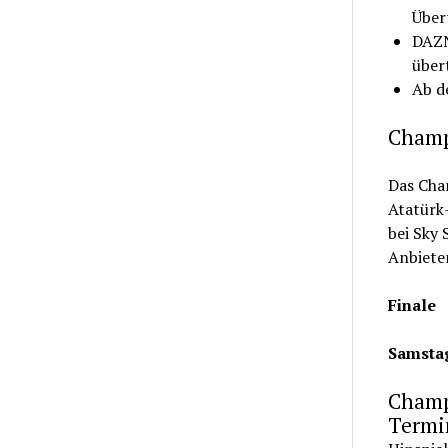
Über
DAZN 
über
Ab d
Champi
Das Cham
Atatürk-
bei Sky
Anbiete
Finale
Samstag
Champi
Termi