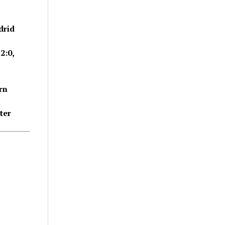
drid
,
2:0,
rn
ter