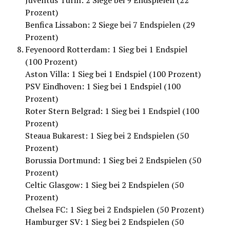
Prozent)
Benfica Lissabon: 2 Siege bei 7 Endspielen (29
Prozent)
Feyenoord Rotterdam: 1 Sieg bei 1 Endspiel
(100 Prozent)
Aston Villa: 1 Sieg bei 1 Endspiel (100 Prozent)
PSV Eindhoven: 1 Sieg bei 1 Endspiel (100
Prozent)
Roter Stern Belgrad: 1 Sieg bei 1 Endspiel (100
Prozent)
Steaua Bukarest: 1 Sieg bei 2 Endspielen (50
Prozent)
Borussia Dortmund: 1 Sieg bei 2 Endspielen (50
Prozent)
Celtic Glasgow: 1 Sieg bei 2 Endspielen (50
Prozent)
Chelsea FC: 1 Sieg bei 2 Endspielen (50 Prozent)
Hamburger SV: 1 Sieg bei 2 Endspielen (50