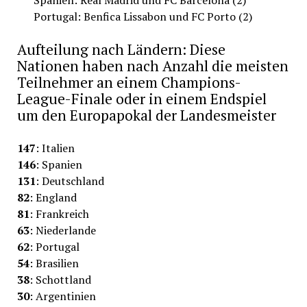
Portugal: Benfica Lissabon und FC Porto (2)
Aufteilung nach Ländern: Diese
Nationen haben nach Anzahl die meisten
Teilnehmer an einem Champions-
League-Finale oder in einem Endspiel
um den Europapokal der Landesmeister
147
: Italien
146
: Spanien
131
: Deutschland
82
: England
81
: Frankreich
63
: Niederlande
62
: Portugal
54
: Brasilien
38
: Schottland
30
: Argentinien