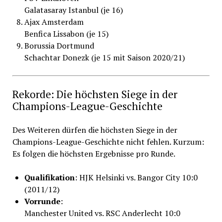
Galatasaray Istanbul (je 16)
Ajax Amsterdam
Benfica Lissabon (je 15)
Borussia Dortmund
Schachtar Donezk (je 15 mit Saison 2020/21)
Rekorde: Die höchsten Siege in der
Champions-League-Geschichte
Des Weiteren dürfen die höchsten Siege in der
Champions-League-Geschichte nicht fehlen. Kurzum:
Es folgen die höchsten Ergebnisse pro Runde.
Qualifikation
: HJK Helsinki vs. Bangor City 10:0
(2011/12)
Vorrunde
:
Manchester United vs. RSC Anderlecht 10:0