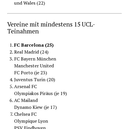
und Wales (22)
Vereine mit mindestens 15 UCL-
Teinahmen
FC Barcelona (25)
Real Madrid (24)
FC Bayern München
Manchester United
FC Porto (je 23)
Juventus Turin (20)
Arsenal FC
Olympiakos Piräus (je 19)
AC Mailand
Dynamo Kiew (je 17)
Chelsea FC
Olympique Lyon
PSV Eindhoven