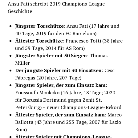
Ansu Fati schreibt 2019 Champions-League-
Geschichte
Jüngster Torschütze
: Ansu Fati (17 Jahre und
40 Tage, 2019 für den FC Barcelona)
Ältester Torschütze
: Francesco Totti (38 Jahre
und 59 Tage, 2014 für AS Rom)
Jüngster Spieler mit 50 Siegen
: Thomas
Müller
Der jüngste Spieler mit 30 Einsätzen
: Cesc
Fàbregas (20 Jahre, 207 Tage)
Jüngster Spieler, der zum Einsatz kam
:
Youssoufa Moukoko (16 Jahre, 18 Tage; 2020
für Borussia Dortmund gegen Zenit St.
Petersburg) – neuer Champions-League-Rekord
Ältester Spieler, der zum Einsatz kam
: Marco
Ballotta (43 Jahre und 253 Tage, 2007 für Lazio
Rom)
Ältester Spieler mit Champions-League-