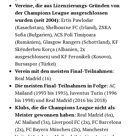
Vereine, die aus Lizenzierungs-Gründen von
der Champions League ausgeschlossen
wurden (seit 2004)
: Ertis Pawlodar
(Kasachstan), Shelbourne FC (Irland), ZSKA
Sofia (Bulgarien), ACS Poli Timișoara
(Rumänien), Glasgow Rangers (Schottland), KF
Skënderbeu Korça (Albanien, 2x
ausgeschlossen) und KF Feronikeli (Kosovo),
Bursaspor (Türkei)
Verein mit den meisten Final-Teilnahmen
:
Real Madrid (16)
Die meisten Final-Teilnahmen in Folge
: AC
Mailand (1993 bis 1995), Juventus Turin (1996
bis 1998) und Real Madrid (2016 bis 2018)
Klubs, die die Champions League nicht als
Meister gewonnen haben
: Real Madrid (6x),
AC Mailand (3x), Liverpool FC (2x), FC Barcelona
(2x), FC Bayern München (2x), Manchester