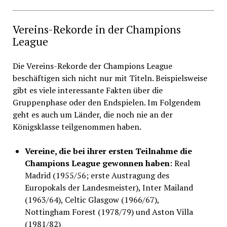
Vereins-Rekorde in der Champions
League
Die Vereins-Rekorde der Champions League
beschäftigen sich nicht nur mit Titeln. Beispielsweise
gibt es viele interessante Fakten über die
Gruppenphase oder den Endspielen. Im Folgendem
geht es auch um Länder, die noch nie an der
Königsklasse teilgenommen haben.
Vereine, die bei ihrer ersten Teilnahme die
Champions League gewonnen haben
: Real
Madrid (1955/56; erste Austragung des
Europokals der Landesmeister), Inter Mailand
(1963/64), Celtic Glasgow (1966/67),
Nottingham Forest (1978/79) und Aston Villa
(1981/82)