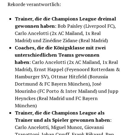
Rekorde verantwortlich:
Trainer, die die Champions League dreimal
gewonnen haben
: Bob Paisley (Liverpool FC),
Carlo Ancelotti (2x AC Mailand, 1x Real
Madrid) und Zinédine Zidane (Real Madrid)
Coaches, die die Königsklasse mit zwei
unterschiedlichen Teams gewonnen
haben
: Carlo Ancelotti (2x AC Mailand, 1x Real
Madrid), Ernst Happel (Feyenoord Rotterdam &
Hamburger SV), Ottmar Hitzfeld (Borussia
Dortmund & FC Bayern München), José
Mourinho (FC Porto & Inter Mailand) und Jupp
Heynckes (Real Madrid und FC Bayern
München)
Trainer, die die Champions League als
Trainer und als Spieler gewonnen haben
:
Carlo Ancelotti, Miguel Munoz, Giovanni
Trapattoni, Johan Cruyff, Frank Rijkaard, Pep