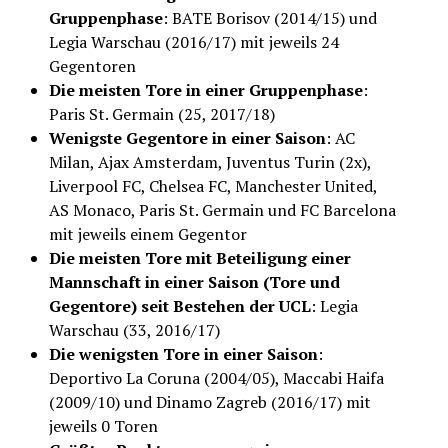
Gruppenphase
: BATE Borisov (2014/15) und
Legia Warschau (2016/17) mit jeweils 24
Gegentoren
Die meisten Tore in einer Gruppenphase
:
Paris St. Germain (25, 2017/18)
Wenigste Gegentore in einer Saison
: AC
Milan, Ajax Amsterdam, Juventus Turin (2x),
Liverpool FC, Chelsea FC, Manchester United,
AS Monaco, Paris St. Germain und FC Barcelona
mit jeweils einem Gegentor
Die meisten Tore mit Beteiligung einer
Mannschaft in einer Saison (Tore und
Gegentore) seit Bestehen der UCL
: Legia
Warschau (33, 2016/17)
Die wenigsten Tore in einer Saison
:
Deportivo La Coruna (2004/05), Maccabi Haifa
(2009/10) und Dinamo Zagreb (2016/17) mit
jeweils 0 Toren