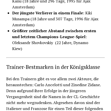
Kanu (18 Jahre und 296 Tage, 1995 für Ajax
Amsterdam)
Der jüngste Verlierer in einem Finale
: Kiki
Musampa (18 Jahre und 307 Tage, 1996 für Ajax
Amsterdam)
Größter zeitlicher Abstand zwischen ersten
und letztem Champions-League-Spiel
:
Oleksandr Shovkovskiy (22 Jahre, Dynamo
Kiew)
Trainer-Bestmarken in der Königsklasse
Bei den Trainern gibt es vor allem zwei Akteure, die
herausstechen: Carlo Ancelotti und Zinedine Zidane.
Denn aufgrund ihrer Erfolge in der jüngeren
Vergangenheit sind die Namen in der CL-Geschichte
nicht mehr wegzudenken. Abgesehen davon sind der
Italiener und Franzose für einen Teil dieser folgenden