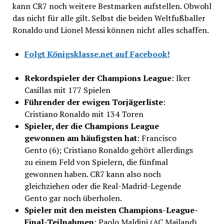
kann CR7 noch weitere Bestmarken aufstellen. Obwohl
das nicht für alle gilt. Selbst die beiden Weltfußballer
Ronaldo und Lionel Messi können nicht alles schaffen.
Folgt Königsklasse.net auf Facebook!
Rekordspieler der Champions League
: Iker
Casillas mit 177 Spielen
Führender der ewigen Torjägerliste
:
Cristiano Ronaldo mit 134 Toren
Spieler, der die Champions League
gewonnen am häufigsten hat
: Francisco
Gento (6); Cristiano Ronaldo gehört allerdings
zu einem Feld von Spielern, die fünfmal
gewonnen haben. CR7 kann also noch
gleichziehen oder die Real-Madrid-Legende
Gento gar noch überholen.
Spieler mit den meisten Champions-League-
Final-Teilnahmen
: Paolo Maldini (AC Mailand)