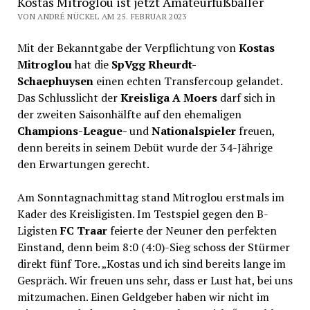
Kostas Mitroglou ist jetzt Amateurfußballer
VON ANDRÉ NÜCKEL AM 25. FEBRUAR 2023
Mit der Bekanntgabe der Verpflichtung von
Kostas
Mitroglou
hat die
SpVgg Rheurdt-
Schaephuysen
einen echten Transfercoup gelandet.
Das Schlusslicht der
Kreisliga A Moers
darf sich in
der zweiten Saisonhälfte auf den ehemaligen
Champions-League-
und
Nationalspieler
freuen,
denn bereits in seinem Debüt wurde der 34-Jährige
den Erwartungen gerecht.
Am Sonntagnachmittag stand Mitroglou erstmals im
Kader des Kreisligisten. Im Testspiel gegen den B-
Ligisten
FC Traar
feierte der Neuner den perfekten
Einstand, denn beim 8:0 (4:0)-Sieg schoss der Stürmer
direkt fünf Tore. „Kostas und ich sind bereits lange im
Gespräch. Wir freuen uns sehr, dass er Lust hat, bei uns
mitzumachen. Einen Geldgeber haben wir nicht im