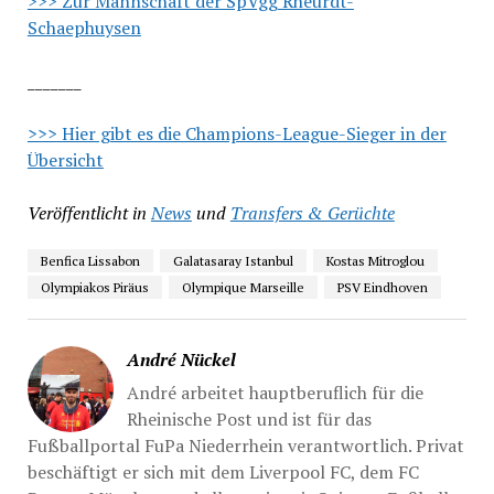
>>> Zur Mannschaft der SpVgg Rheurdt-
Schaephuysen
_______
>>> Hier gibt es die Champions-League-Sieger in der
Übersicht
Veröffentlicht in
News
und
Transfers & Gerüchte
Benfica Lissabon
Galatasaray Istanbul
Kostas Mitroglou
Olympiakos Piräus
Olympique Marseille
PSV Eindhoven
André Nückel
André arbeitet hauptberuflich für die
Rheinische Post und ist für das
Fußballportal FuPa Niederrhein verantwortlich. Privat
beschäftigt er sich mit dem Liverpool FC, dem FC