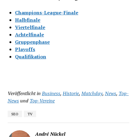
Champions-League-Finale
Halbfinale
Viertelfinale
Achtelfinale
Gruppenphase
Playoffs
Qualifikation
Veröffentlicht in
Business
,
Historie
,
Matchday
,
News
,
Top-
News
und
Top-Vereine
SEO
TV
André Nückel