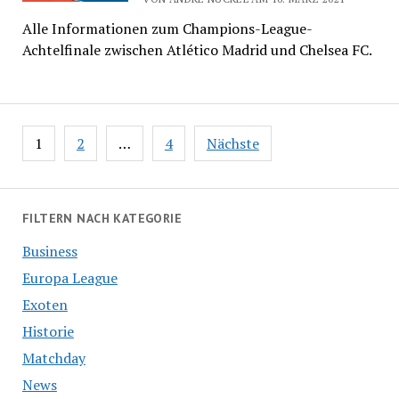
Alle Informationen zum Champions-League-
Achtelfinale zwischen Atlético Madrid und Chelsea FC.
Seitennummerierung
1
2
…
4
Nächste
der
Beiträge
FILTERN NACH KATEGORIE
Business
Europa League
Exoten
Historie
Matchday
News