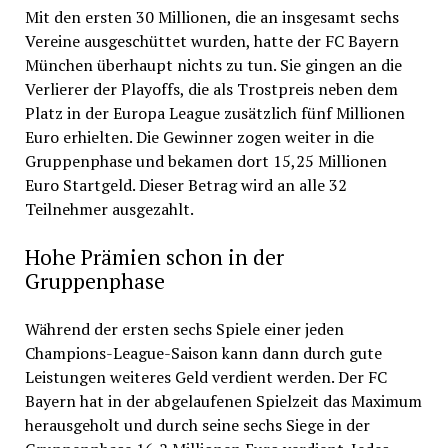
Mit den ersten 30 Millionen, die an insgesamt sechs
Vereine ausgeschüttet wurden, hatte der FC Bayern
München überhaupt nichts zu tun. Sie gingen an die
Verlierer der Playoffs, die als Trostpreis neben dem
Platz in der Europa League zusätzlich fünf Millionen
Euro erhielten. Die Gewinner zogen weiter in die
Gruppenphase und bekamen dort 15,25 Millionen
Euro Startgeld. Dieser Betrag wird an alle 32
Teilnehmer ausgezahlt.
Hohe Prämien schon in der
Gruppenphase
Während der ersten sechs Spiele einer jeden
Champions-League-Saison kann dann durch gute
Leistungen weiteres Geld verdient werden. Der FC
Bayern hat in der abgelaufenen Spielzeit das Maximum
herausgeholt und durch seine sechs Siege in der