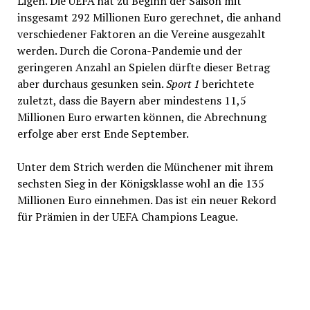
Ligen. Die UEFA hat zu Beginn der Saison mit
insgesamt 292 Millionen Euro gerechnet, die anhand
verschiedener Faktoren an die Vereine ausgezahlt
werden. Durch die Corona-Pandemie und der
geringeren Anzahl an Spielen dürfte dieser Betrag
aber durchaus gesunken sein.
Sport 1
berichtete
zuletzt, dass die Bayern aber mindestens 11,5
Millionen Euro erwarten können, die Abrechnung
erfolge aber erst Ende September.
Unter dem Strich werden die Münchener mit ihrem
sechsten Sieg in der Königsklasse wohl an die 135
Millionen Euro einnehmen. Das ist ein neuer Rekord
für Prämien in der UEFA Champions League.