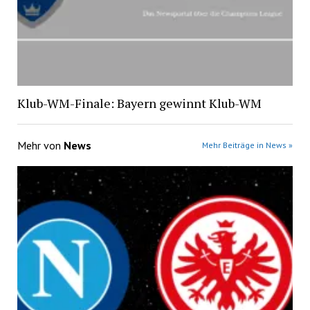
Klub-WM-Finale: Bayern gewinnt Klub-WM
Mehr von
News
Mehr Beiträge in News »