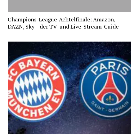
Champions-League-Achtelfinale: Amazon,
DAZN, Sky – der TV- und Live-Stream-Guide