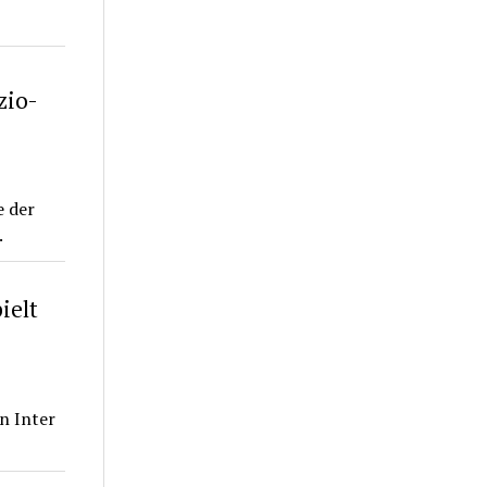
zio-
e der
.
ielt
n Inter