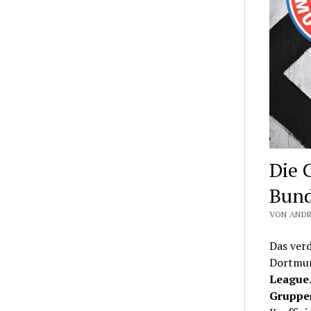
Die 
Bund
VON ANDR
Das ver
Dortmun
League
Gruppe