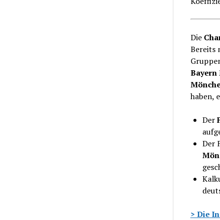
Koeffiz
Die
Cha
Bereits 
Gruppen
Bayern
Mönche
haben, e
Der
aufge
Der 
Mön
gesc
Kalk
deut
> Die I