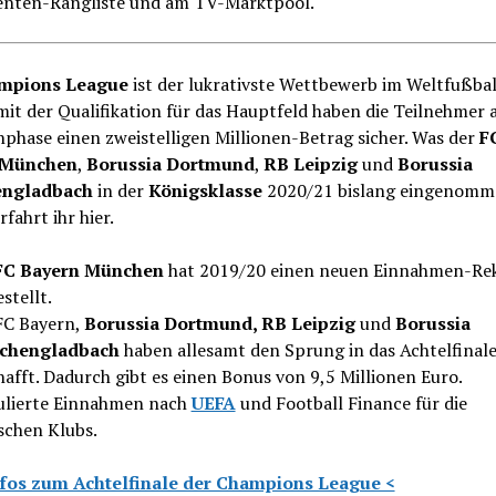
ienten-Rangliste und am TV-Marktpool.
mpions League
ist der lukrativste Wettbewerb im Weltfußbal
mit der Qualifikation für das Hauptfeld haben die Teilnehmer 
phase einen zweistelligen Millionen-Betrag sicher. Was der
F
 München
,
Borussia Dortmund
,
RB Leipzig
und
Borussia
ngladbach
in der
Königsklasse
2020/21 bislang eingenomm
rfahrt ihr hier.
FC Bayern München
hat 2019/20 einen neuen Einnahmen-Re
stellt.
FC Bayern,
Borussia Dortmund, RB Leipzig
und
Borussia
chengladbach
haben allesamt den Sprung in das Achtelfinal
hafft. Dadurch gibt es einen Bonus von 9,5 Millionen Euro.
ulierte Einnahmen nach
UEFA
und Football Finance für die
schen Klubs.
nfos zum Achtelfinale der Champions League <