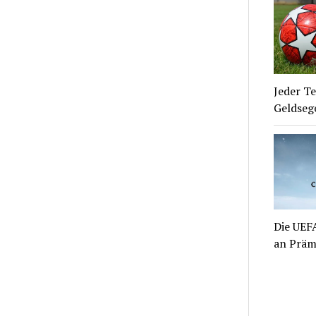
Jeder Te
Geldsege
Die UEFA
an Prämi