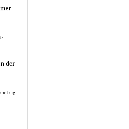
hmer
n-
in der
enbetrag