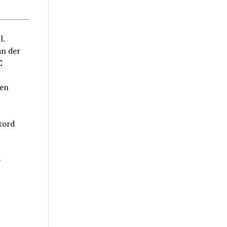
l.
an der
C
en
kord
e