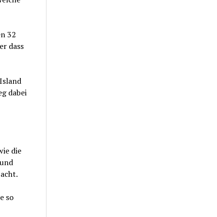
en 32
er dass
Island
eg dabei
ie die
 und
acht.
e so