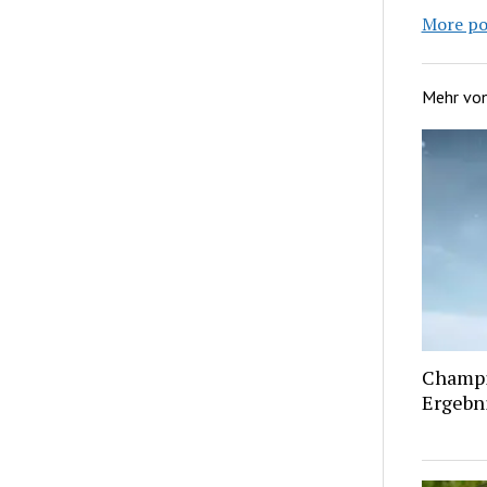
More po
Mehr vo
Champi
Ergebn