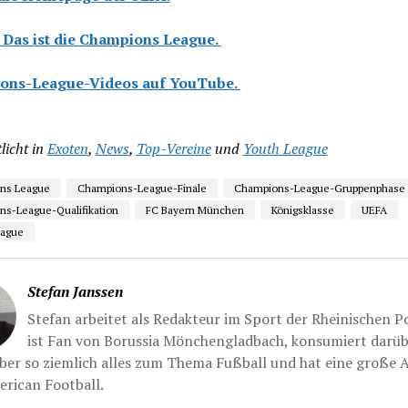
: Das ist die Champions League.
ons-League-Videos auf YouTube.
licht in
Exoten
,
News
,
Top-Vereine
und
Youth League
ns League
Champions-League-Finale
Champions-League-Gruppenphase
s-League-Qualifikation
FC Bayern München
Königsklasse
UEFA
eague
Stefan Janssen
Stefan arbeitet als Redakteur im Sport der Rheinischen Po
ist Fan von Borussia Mönchengladbach, konsumiert darü
ber so ziemlich alles zum Thema Fußball und hat eine große A
rican Football.