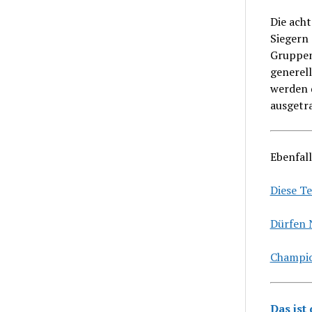
Die ach
Siegern
Gruppens
generell
werden 
ausgetr
Ebenfall
Diese Te
Dürfen 
Champio
Das ist