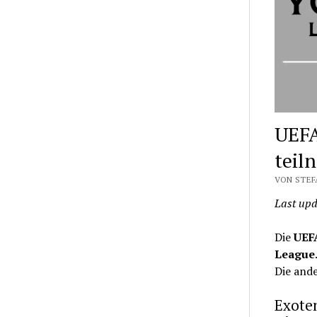
UEFA
teil
VON STEF
Last upd
Die
UEF
League
Die ande
Exoten