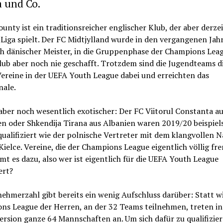
 und Co.
unty ist ein traditionsreicher englischer Klub, der aber derzei
Liga spielt. Der FC Midtjylland wurde in den vergangenen Jah
h dänischer Meister, in die Gruppenphase der Champions Lea
lub aber noch nie geschafft. Trotzdem sind die Jugendteams d
ereine in der UEFA Youth League dabei und erreichten das
nale.
aber noch wesentlich exotischer: Der FC Viitorul Constanta a
n oder Shkendija Tirana aus Albanien waren 2019/20 beispiel
ualifiziert wie der polnische Vertreter mit dem klangvollen
ielce. Vereine, die der Champions League eigentlich völlig fr
t es dazu, also wer ist eigentlich für die UEFA Youth League
ert?
nehmerzahl gibt bereits ein wenig Aufschluss darüber: Statt wi
ns League der Herren, an der 32 Teams teilnehmen, treten in
rsion ganze 64 Mannschaften an. Um sich dafür zu qualifizier