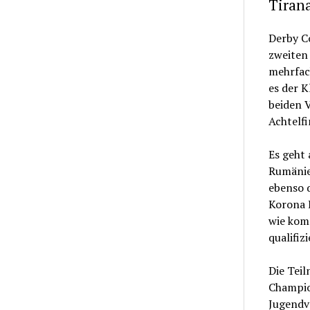
Tirana
Derby Co
zweiten 
mehrfac
es der K
beiden V
Achtelfi
Es geht 
Rumänie
ebenso q
Korona K
wie komm
qualifizi
Die Teil
Champio
Jugendve