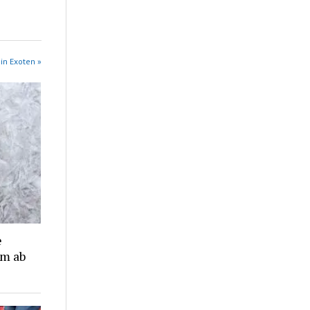
in Exoten »
e
m ab