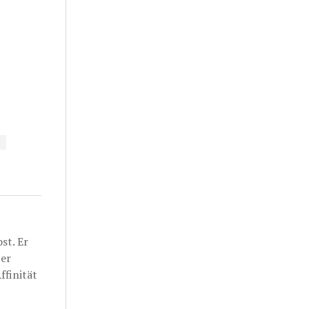
st. Er
ber
ffinität