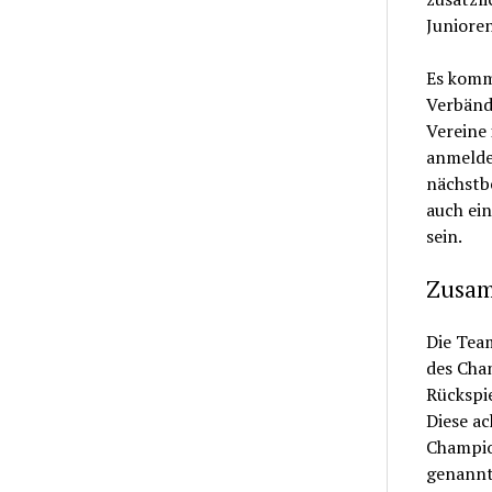
Junioren
Es kommt
Verbände
Vereine 
anmelden
nächstb
auch ei
sein.
Zusam
Die Tea
des Cha
Rückspi
Diese a
Champion
genannte