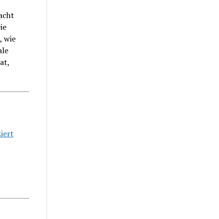
acht
ie
, wie
ale
at,
iert