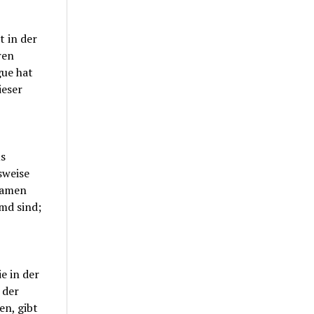
t in der
ren
gue hat
ieser
us
sweise
 Namen
emd sind;
e in der
 der
en, gibt