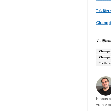
Erklärt
Champi
Veröffent
Champio
Champion
Youth L
hinaus a
zum Ame