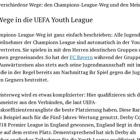
 verschiedene Wege: den Champions-League-Weg und den Meis
Wege in die UEFA Youth League
mpions-League-Weg ist ganz einfach beschrieben: Alle Jugen
Teilnehmer der Champions League sind automatisch in der You
ertreten. Sie spielen in mit den Herren identischen Gruppen
änen gegeneinander. So hat der
FC Bayern
während der Grupp
Auswärtsreisen also stets auch seine Jugendmannschaft mit i
die in der Regel bereits am Nachmittag ihr Spiel gegen die Ju
n Gegners bestreitet.
sterweg wird es etwas komplizierter: Hier qualifizieren sich d
meister aus den Verbänden, die laut UEFA-
koeffizientenrangliste die beste Platzierung haben. Diese Ran
 Beispiel auch für die Fünf-Jahres-Wertung genutzt. Derby C
U18 Premier League in England gewonnen, England liegt in de
e auf dem ersten Platz. Dementsprechend hat sich Derby als
cher englischer Teilnehmer für die Youth League qualifiziert. 