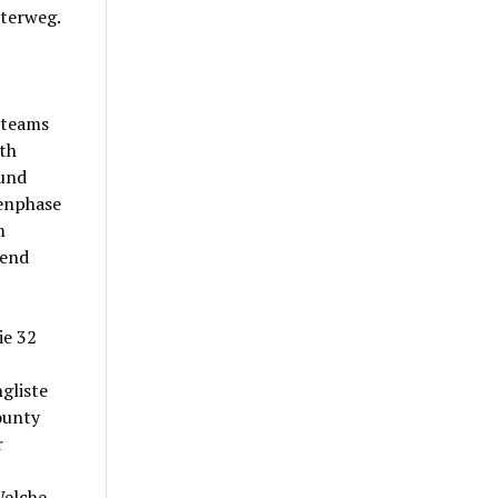
terweg.
dteams
th
 und
enphase
m
gend
ie 32
gliste
ounty
r
Welche