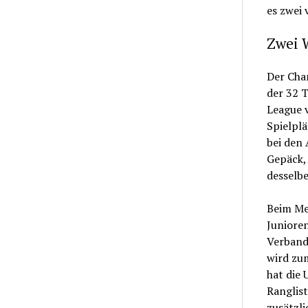
es zwei
Zwei 
Der Cha
der 32 
League v
Spielpl
bei den 
Gepäck, 
desselbe
Beim Mei
Junioren
Verbands
wird zum
hat die 
Ranglist
zusätzli