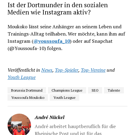
Ist der Dortmunder in den sozialen
Medien wie Instagram aktiv?
Moukoko lässt seine Anhänger an seinem Leben und
Trainings-Alltag teilhaben. Wer möchte, kann ihm auf
Instagram (
@youssoufa_10
) oder auf Snapchat
(@Youssoufa-10) folgen.
Veröffentlicht in
News
,
Top-Spieler
,
Top-Vereine
und
Youth League
Borussia Dortmund
Champions League
SEO
Talente
Youssoufa Moukoko
Youth League
André Nückel
André arbeitet hauptberuflich für die
Rheinische Post und ist für das