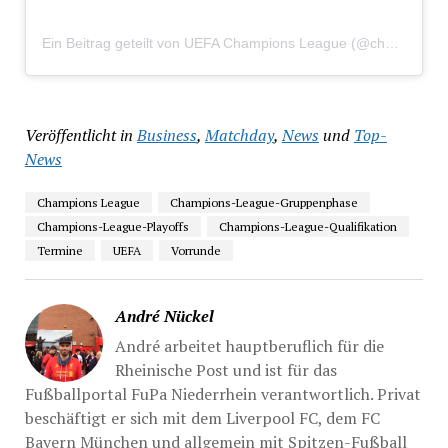
Ein Beitrag geteilt von UEFA Champions League (@championsleague)
Veröffentlicht in
Business
,
Matchday
,
News
und
Top-
News
Champions League
Champions-League-Gruppenphase
Champions-League-Playoffs
Champions-League-Qualifikation
Termine
UEFA
Vorrunde
André Nückel
André arbeitet hauptberuflich für die
Rheinische Post und ist für das
Fußballportal FuPa Niederrhein verantwortlich. Privat
beschäftigt er sich mit dem Liverpool FC, dem FC
Bayern München und allgemein mit Spitzen-Fußball