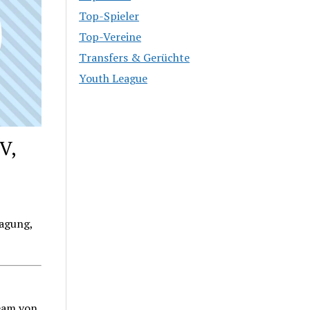
Top-Spieler
Top-Vereine
Transfers & Gerüchte
Youth League
V,
ragung,
eam von