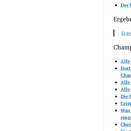
Der 
Ergeb
Erge
Champ
Alle
Dort
Cha
Alle
Alle
Die 
Cris
Was 
ein
Chri