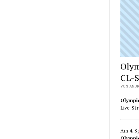
Olym
CL-S
VON ANDR
Olympiq
Live-St
Am 4. S
Olympiq