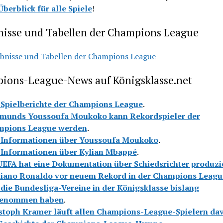
Überblick für alle Spiele
!
nisse und Tabellen der Champions League
bnisse und Tabellen der Champions League
ions-League-News auf Königsklasse.net
 Spielberichte der Champions League
.
munds Youssoufa Moukoko kann Rekordspieler der
mpions League werden
.
 Informationen über Youssoufa Moukoko
.
 Informationen über Kylian Mbappé
.
UEFA hat eine Dokumentation über Schiedsrichter produzi
tiano Ronaldo vor neuem Rekord in der Champions Leagu
die Bundesliga-Vereine in der Königsklasse bislang
genommen haben
.
stoph Kramer läuft allen Champions-League-Spielern da