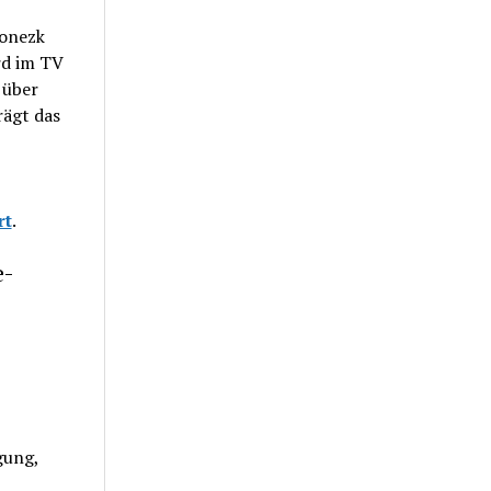
Donezk
rd im TV
 über
ägt das
rt
.
e-
gung,