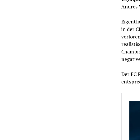
Andres V
Eigentli
in der C
verloren
realisti
Champio
negative
Der FC P
entsprec