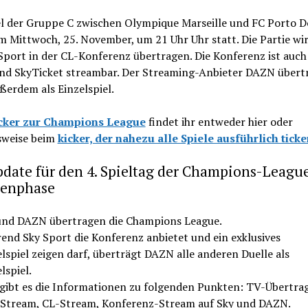
el der Gruppe C zwischen Olympique Marseille und FC Porto 
m Mittwoch, 25. November, um 21 Uhr Uhr statt. Die Partie wi
Sport in der CL-Konferenz übertragen. Die Konferenz ist auch
nd SkyTicket streambar. Der Streaming-Anbieter DAZN übertr
ßerdem als Einzelspiel.
cker zur Champions League
findet ihr entweder hier oder
lsweise beim
kicker, der nahezu alle Spiele ausführlich ticke
date für den 4. Spieltag der Champions-Leagu
enphase
und DAZN übertragen die Champions League.
end Sky Sport die Konferenz anbietet und ein exklusives
lspiel zeigen darf, überträgt DAZN alle anderen Duelle als
lspiel.
 gibt es die Informationen zu folgenden Punkten: TV-Übertra
-Stream, CL-Stream, Konferenz-Stream auf Sky und DAZN.