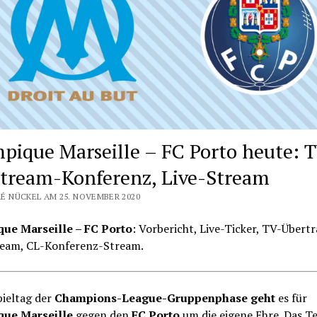
pique Marseille – FC Porto heute: T
tream-Konferenz, Live-Stream
É NÜCKEL AM 25. NOVEMBER 2020
ue Marseille – FC Porto
: Vorbericht, Live-Ticker, TV-Übert
ream, CL-Konferenz-Stream.
pieltag der
Champions-League-Gruppenphase geht
es für
ue Marseille
gegen den
FC Porto
um die eigene Ehre. Das T