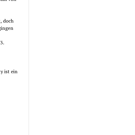
t, doch
gingen
3.
 ist ein