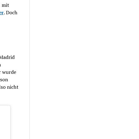
 mit
er
. Doch
 Madrid
m
r wurde
ison
so nicht