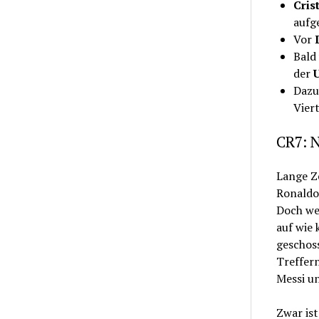
Cris
aufge
Vor
Bald
der
Dazu
Vier
CR7: 
Lange Ze
Ronaldo
Doch wen
auf wie 
geschos
Treffern
Messi un
Zwar is