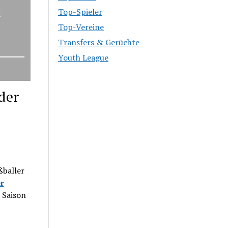
Top-Spieler
Top-Vereine
Transfers & Gerüchte
Youth League
der
ßballer
r
r Saison