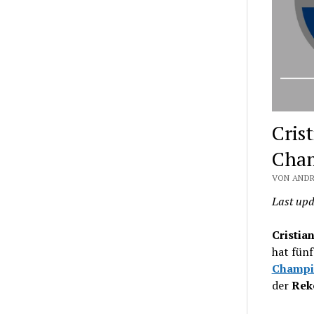
Cris
Cham
VON ANDR
Last upd
Cristia
hat fün
Champi
der
Rek