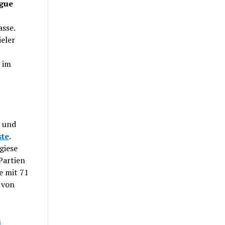
gue
asse.
eler
 im
und
ste
.
giese
 Partien
e mit 71
 von
n