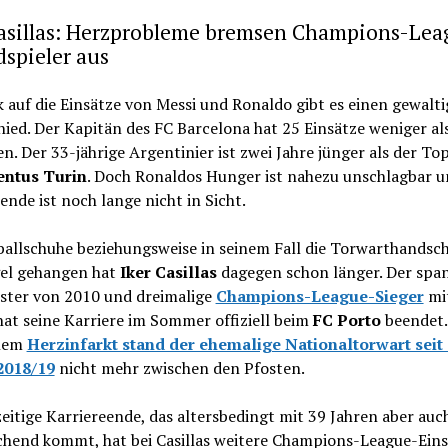
Casillas: Herzprobleme bremsen Champions-Lea
spieler aus
k auf die Einsätze von Messi und Ronaldo gibt es einen gewalt
ied. Der Kapitän des FC Barcelona hat 25 Einsätze weniger al
en. Der 33-jährige Argentinier ist zwei Jahre jünger als der To
entus Turin
. Doch Ronaldos Hunger ist nahezu unschlagbar u
ende ist noch lange nicht in Sicht.
ballschuhe beziehungsweise in seinem Fall die Torwarthandsc
el gehangen hat
Iker Casillas
dagegen schon länger. Der span
ster von 2010 und dreimalige
Champions-League-Sieger
mit
at seine Karriere im Sommer offiziell beim
FC Porto
beendet.
inem
Herzinfarkt stand der ehemalige Nationaltorwart seit
2018/19
nicht mehr zwischen den Pfosten.
eitige Karriereende, das altersbedingt mit 39 Jahren aber auc
chend kommt, hat bei Casillas weitere Champions-League-Eins