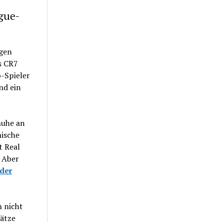
gue-
igen
s CR7
p-Spieler
nd ein
huhe an
ische
 Real
 Aber
 der
h nicht
ätze