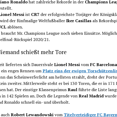
tiano Ronaldo
hat zahlreiche Rekorde in der
Champions Lea
stellt.
Lionel Messi
ist
CR7
der erfolgreichste Torjäger der Königskl
 wird der fünfmalige Weltfußballer
Iker Casillas
als Rekordspi
UCL
ablösen.
 braucht Mr. Champions League noch sieben Einsätze. Möglich
telfinal-Rückspiel 2020/21.
Niemand schießt mehr Tore
it lieferten sich Dauerrivale
Lionel Messi
vom
FC Barcelona
 ein enges Rennen um
Platz eins der ewigen Torschützenli
n das Scheinwerferlicht am hellsten strahlt, dreht der Portu
kein zweiter. Mittlerweile steht er bei 130 Toren, die er in 171
sen hat. Der einstige Klassenprimus
Raul
führte die Liste lang
 in 142 Spielen an. Doch die Legende von
Real Madrid
wurde
d Ronaldo schnell ein- und überholt.
t auch
Robert Lewandowski
vom
Titelverteidiger FC Bayer