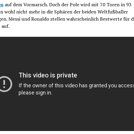
en
auf dem Vormarsch. Doch der Pole wird mit 70 Toren in 93
n wohl nicht mehr in die Sphären der beiden Weltfußballer
en. Messi und Ronaldo stellen wahrscheinlich Bestwerte für d
 auf.