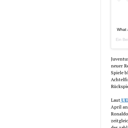
What 
Ein Bei
Juventu
neuer R
Spiele b
Achtelfi
Rückspie
Laut
UE
April an
Ronaldo
zeitglei
der zahl