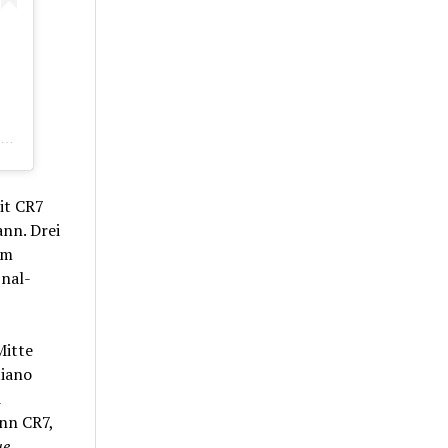
it CR7
nn. Drei
em
inal-
Mitte
tiano
d
enn CR7,
ue
.