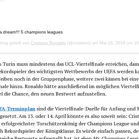
a dream!!! 5 champions leagues
trag geteilt von
Cristiano Ronaldo
(@cristiano) am
Mai 26, 2018 um 10:44 PDT
s Turin muss mindestens das UCL-Viertelfinale erreichen, dam
ekordspieler des wichtigsten Wettbewerbs der UEFA werden ka
leiben noch in der Gruppenphase, weitere zwei kämen bei ein
nale hinzu. Ronaldo hätte anschließend im möglichen Viertelf
l die Chance, den neuen Bestwert aufzustellen.
FA-Terminplan
sind die Viertelfinale-Duelle für Anfang und 
gesetzt. Am 13. oder 14. April könnte es also soweit sein: Cris
 erfolgreichster Torschützenkönig der Champions League un
ch Rekordspieler der Königsklasse. Es würde einfach passen, d
reiche Bestwerte aufgestellt hat, ist eben
Mr. Champions Leag