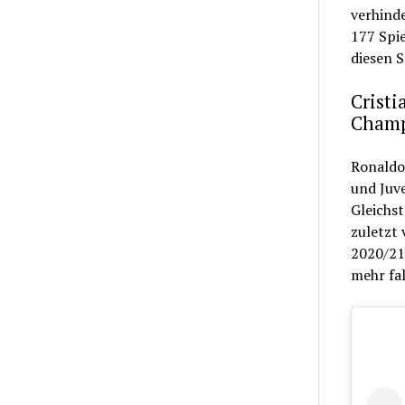
verhinde
177 Spie
diesen S
Cristi
Champ
Ronaldo
und Juv
Gleichst
zuletzt 
2020/21 
mehr fal