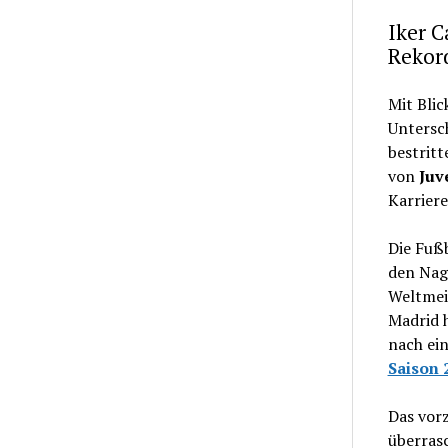
Iker 
Rekord
Mit Blic
Untersch
bestritt
von
Juv
Karriere
Die Fuß
den Nag
Weltmei
Madrid h
nach e
Saison 
Das vorz
überras