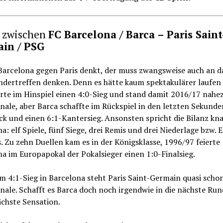
z zwischen
FC Barcelona / Barca – Paris Saint
in / PSG
Barcelona gegen Paris denkt, der muss zwangsweise auch an da
ndertreffen denken. Denn es hätte kaum spektakulärer laufen
rte im Hinspiel einen 4:0-Sieg und stand damit 2016/17 nahe
inale, aber Barca schaffte im Rückspiel in den letzten Sekunde
k und einen 6:1-Kantersieg. Ansonsten spricht die Bilanz kn
a: elf Spiele, fünf Siege, drei Remis und drei Niederlage bzw. 
s. Zu zehn Duellen kam es in der Königsklasse, 1996/97 feierte
a im Europapokal der Pokalsieger einen 1:0-Finalsieg.
 4:1-Sieg in Barcelona steht Paris Saint-Germain quasi scho
inale. Schafft es Barca doch noch irgendwie in die nächste Run
ächste Sensation.