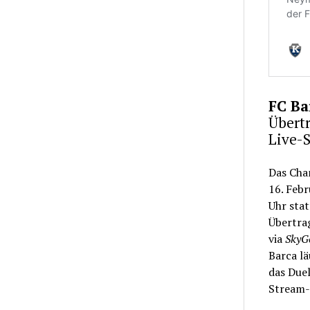
FC Ba
Übert
Live-
Das Cha
16. Febr
Uhr stat
Übertrag
via
SkyG
Barca lä
das Duel
Stream-