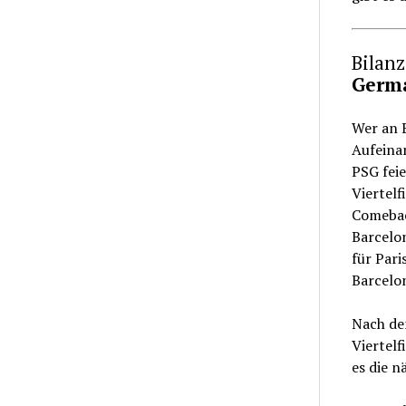
Bilan
Germa
Wer an 
Aufeina
PSG feie
Viertelf
Comebac
Barcelon
für Pari
Barcelon
Nach dem
Viertelf
es die n