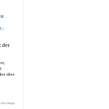
ir
 –
: der
er,
t
cker über