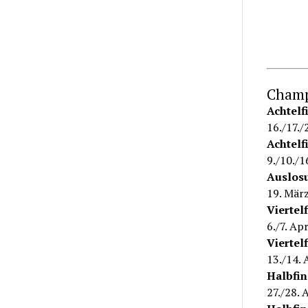
Champ
Achtelf
16./17./
Achtelf
9./10./1
Auslosu
19. Mär
Viertel
6./7. Ap
Viertel
13./14. 
Halbfin
27./28. 