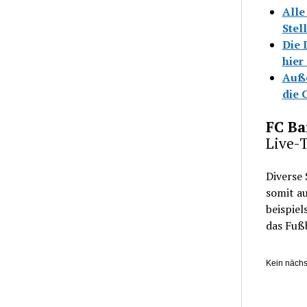
Alle
Stell
Die 
hier
Auße
die 
FC Ba
Live-T
Diverse 
somit a
beispiel
das Fuß