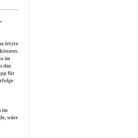
-
s letzte
 können.
zu im
n das
app für
Erfolge
n im
de, wäre