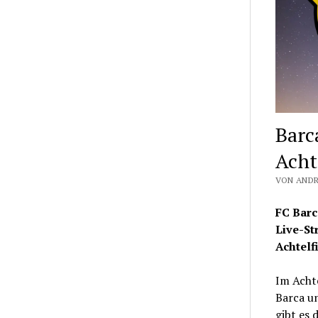
Barc
Acht
VON ANDR
FC Barc
Live-St
Achtelf
Im Acht
Barca un
gibt es 