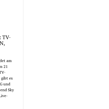
: TV-
N,
ndet am
um 21
TV-
 gibt es
SG und
rend Sky
Live-