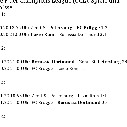
e F der Champions League (UCL): Spiele und
nisse
 1:
10.20 18:55 Uhr Zenit St. Petersburg –
FC Brügge
1:2
10.20 21:00 Uhr
Lazio Rom
– Borussia Dortmund 3:1
 2:
10.20 21:00 Uhr
Borussia Dortmund
– Zenit St. Petersburg 2:
10.20 21:00 Uhr FC Brügge – Lazio Rom 1:1
 3:
11.20 18:55 Uhr Zenit St. Petersburg – Lazio Rom 1:1
11.20 21:00 Uhr FC Brügge –
Borussia Dortmund
0:3
 4: