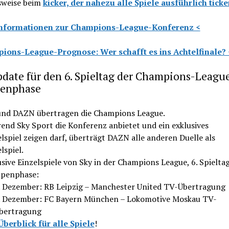
lsweise beim
kicker, der nahezu alle Spiele ausführlich ticke
Informationen zur Champions-League-Konferenz <
ions-League-Prognose: Wer schafft es ins Achtelfinale? 
date für den 6. Spieltag der Champions-Leagu
enphase
und DAZN übertragen die Champions League.
end Sky Sport die Konferenz anbietet und ein exklusives
lspiel zeigen darf, überträgt DAZN alle anderen Duelle als
lspiel.
sive Einzelspiele von Sky in der Champions League, 6. Spielta
penphase:
. Dezember: RB Leipzig – Manchester United TV-Übertragung
. Dezember: FC Bayern München – Lokomotive Moskau TV-
bertragung
Überblick für alle Spiele
!