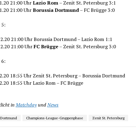
11.20 21:00 Uhr
Lazio Rom
– Zenit St. Petersburg 3:1
11.20 21:00 Uhr
Borussia Dortmund
– FC Brügge 3:0
 5:
12.20 21:00 Uhr Borussia Dortmund – Lazio Rom 1:1
12.20 21:00 Uhr
FC Brügge
– Zenit St. Petersburg 3:0
 6:
12.20 18:55 Uhr Zenit St. Petersburg – Borussia Dortmund
12.20 18:55 Uhr Lazio Rom – FC Brügge
licht in
Matchday
und
News
a Dortmund
Champions-League-Gruppenphase
Zenit St. Petersburg