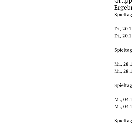
Grupp
Ergeb
Spieltag
Di., 20.
Di., 20.
Spieltag
Mi., 28.
Mi., 28.
Spieltag
Mi., 04.
Mi., 04.
Spieltag