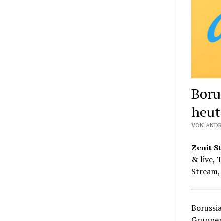
Boru
heut
VON ANDR
Zenit S
& live, 
Stream,
Borussi
Gruppenp