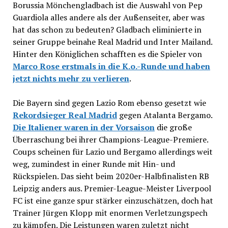
Borussia Mönchengladbach ist die Auswahl von Pep
Guardiola alles andere als der Außenseiter, aber was
hat das schon zu bedeuten? Gladbach eliminierte in
seiner Gruppe beinahe Real Madrid und Inter Mailand.
Hinter den Königlichen schafften es die Spieler von
Marco Rose erstmals in die K.o.-Runde und haben
jetzt nichts mehr zu verlieren
.
Die Bayern sind gegen Lazio Rom ebenso gesetzt wie
Rekordsieger Real Madrid
gegen Atalanta Bergamo.
Die Italiener waren in der Vorsaison
die große
Überraschung bei ihrer Champions-League-Premiere.
Coups scheinen für Lazio und Bergamo allerdings weit
weg, zumindest in einer Runde mit Hin- und
Rückspielen. Das sieht beim 2020er-Halbfinalisten RB
Leipzig anders aus. Premier-League-Meister Liverpool
FC ist eine ganze spur stärker einzuschätzen, doch hat
Trainer Jürgen Klopp mit enormen Verletzungspech
zu kämpfen. Die Leistungen waren zuletzt nicht