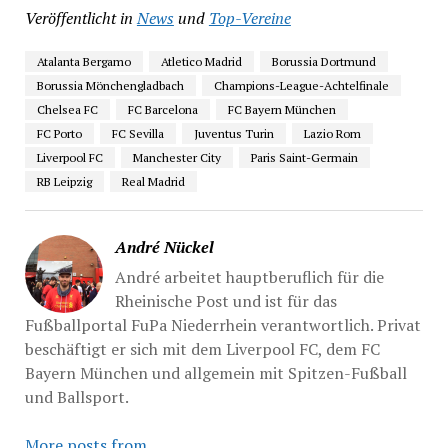
Veröffentlicht in
News
und
Top-Vereine
Atalanta Bergamo
Atletico Madrid
Borussia Dortmund
Borussia Mönchengladbach
Champions-League-Achtelfinale
Chelsea FC
FC Barcelona
FC Bayern München
FC Porto
FC Sevilla
Juventus Turin
Lazio Rom
Liverpool FC
Manchester City
Paris Saint-Germain
RB Leipzig
Real Madrid
André Nückel
André arbeitet hauptberuflich für die
Rheinische Post und ist für das
Fußballportal FuPa Niederrhein verantwortlich. Privat
beschäftigt er sich mit dem Liverpool FC, dem FC
Bayern München und allgemein mit Spitzen-Fußball
und Ballsport.
More posts from