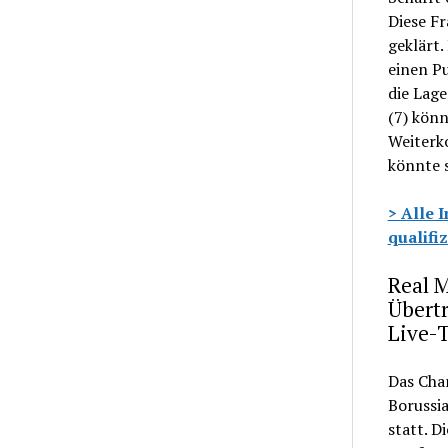
Diese F
geklärt.
einen Pu
die Lag
(7) kön
Weiterko
könnte 
> Alle 
qualifi
Real 
Übert
Live-
Das Cha
Borussi
statt. D