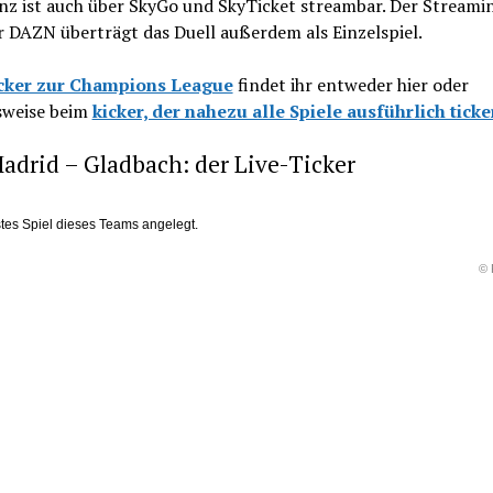
nz ist auch über SkyGo und SkyTicket streambar. Der Streami
 DAZN überträgt das Duell außerdem als Einzelspiel.
cker zur Champions League
findet ihr entweder hier oder
lsweise beim
kicker, der nahezu alle Spiele ausführlich ticke
adrid – Gladbach: der Live-Ticker