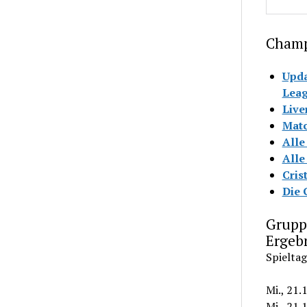
Champ
Upda
Lea
Live
Matc
Alle
Alle
Cris
Die 
Grupp
Ergeb
Spieltag
Mi., 21.
Mi., 21.