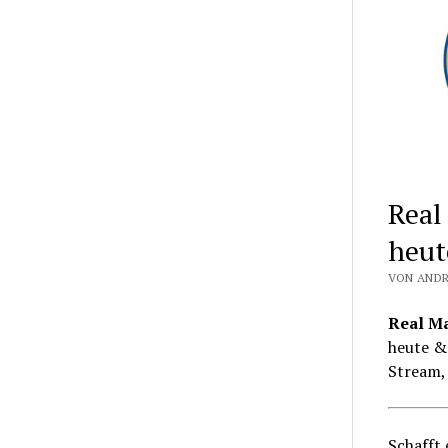
Real
heut
VON ANDR
Real Ma
heute & 
Stream,
Schafft 