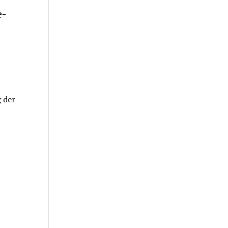
e-
g der