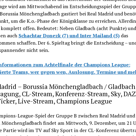
rage wird am Mittwochabend im Entscheidungsspiel der Grupp
 Borussia Mönchengladbach gastiert bei Real Madrid und benö
nkt, um die K.o.-Phase der Königsklasse zu erreichen. Allerdin
e komplett offen. Bedeutet: Neben Gladbach (acht Punkte) un
nen auch
Schachtar Donezk (7) und Inter Mailand (5)
das
mmen schaffen. Der 6. Spieltag bringt die Entscheidung – un
spannender nicht sein.
Informationen zum Achtelfinale der Champions League:
zierte Teams, wer gegen wen, Auslosung, Termine und me
Madrid – Borussia Mönchengladbach / Gladbach
ragung, CL-Stream, Konferenz-Stream, Sky, DAZ
Ticker, Live-Stream, Champions League
mpions-League-Spiel der Gruppe B zwischen Real Madrid und
a Mönchengladbach findet am Mittwoch, 9. Dezember, um 21 
ie Partie wird im TV auf Sky Sport in der CL-Konferenz übertr