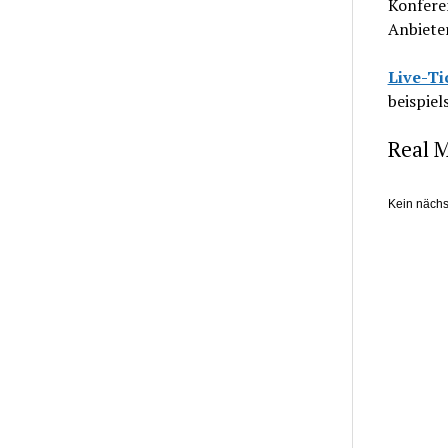
Konfere
Anbieter
Live-Ti
beispie
Real M