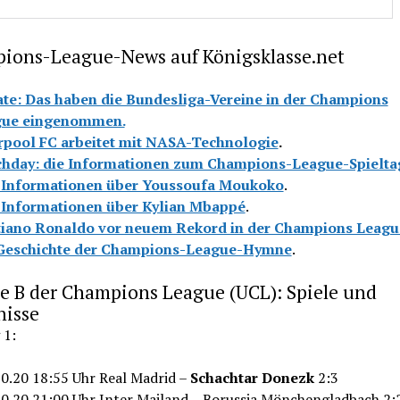
ions-League-News auf Königsklasse.net
te: Das haben die Bundesliga-Vereine in der Champions
gue eingenommen.
rpool FC arbeitet mit NASA-Technologie
.
hday: die Informationen zum Champions-League-Spielta
 Informationen über Youssoufa Moukoko
.
 Informationen über Kylian Mbappé
.
tiano Ronaldo vor neuem Rekord in der Champions Leagu
Geschichte der Champions-League-Hymne
.
e B der Champions League (UCL): Spiele und
nisse
 1:
10.20 18:55 Uhr Real Madrid –
Schachtar Donezk
2:3
10.20 21:00 Uhr Inter Mailand – Borussia Mönchengladbach 2: