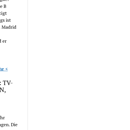
e B
tigt
gs ist
d Madrid
d er
hr <
: TV-
N,
Uhr
agen. Die