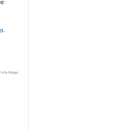
ng-
rt
.