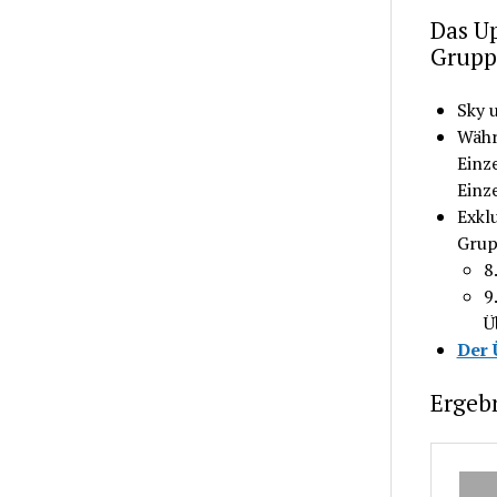
Das Up
Grupp
Sky 
Währ
Einze
Einze
Exklu
Grup
8
9
Ü
Der 
Ergeb