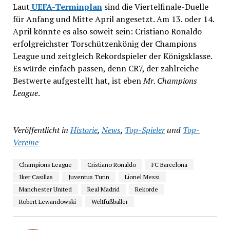
Laut
UEFA-Terminplan
sind die Viertelfinale-Duelle
für Anfang und Mitte April angesetzt. Am 13. oder 14.
April könnte es also soweit sein: Cristiano Ronaldo
erfolgreichster Torschützenkönig der Champions
League und zeitgleich Rekordspieler der Königsklasse.
Es würde einfach passen, denn CR7, der zahlreiche
Bestwerte aufgestellt hat, ist eben
Mr. Champions
League
.
Veröffentlicht in
Historie
,
News
,
Top-Spieler
und
Top-
Vereine
Champions League
Cristiano Ronaldo
FC Barcelona
Iker Casillas
Juventus Turin
Lionel Messi
Manchester United
Real Madrid
Rekorde
Robert Lewandowski
Weltfußballer