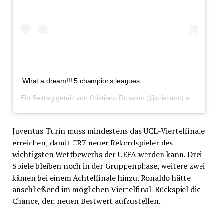
What a dream!!! 5 champions leagues
Ein Beitrag geteilt von
Cristiano Ronaldo
(@cristiano) am
Mai 2
Juventus Turin muss mindestens das UCL-Viertelfinale
erreichen, damit CR7 neuer Rekordspieler des
wichtigsten Wettbewerbs der UEFA werden kann. Drei
Spiele bleiben noch in der Gruppenphase, weitere zwei
kämen bei einem Achtelfinale hinzu. Ronaldo hätte
anschließend im möglichen Viertelfinal-Rückspiel die
Chance, den neuen Bestwert aufzustellen.