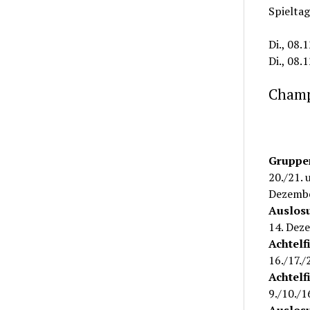
Spieltag
Di., 08.
Di., 08.
Champ
Gruppe
20./21. 
Dezemb
Auslosu
14. Dez
Achtelf
16./17./
Achtelf
9./10./1