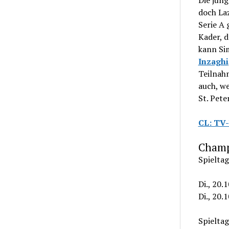
Die jün
doch La
Serie A 
Kader, d
kann Si
Inzaghi
Teilnahm
auch, we
St. Pete
CL: TV-
Champ
Spieltag
Di., 20.
Di., 20.
Spieltag