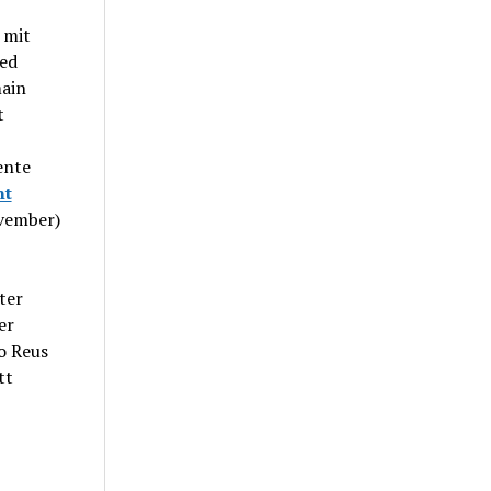
 mit
ied
main
t
ente
nt
ovember)
ter
er
o Reus
tt