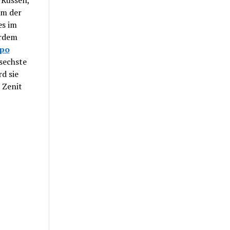
 Russen,
am der
es im
erdem
ppo
 sechste
d sie
n Zenit