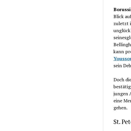
Boruss
Blick au
zuletzt 
unglückl
seinesgl
Belling
kann pr
Yousso
sein Deb
Doch di
bestätig
jungen 
eine Men
gehen.
St. Pe