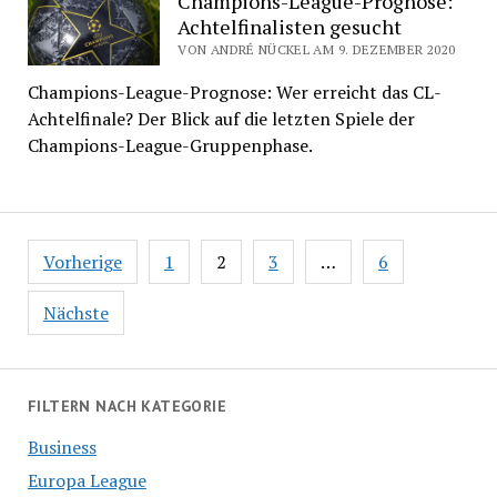
Champions-League-Prognose:
Achtelfinalisten gesucht
VON ANDRÉ NÜCKEL AM 9. DEZEMBER 2020
Champions-League-Prognose: Wer erreicht das CL-
Achtelfinale? Der Blick auf die letzten Spiele der
Champions-League-Gruppenphase.
Seitennummerierung
Vorherige
1
2
3
…
6
der
Beiträge
Nächste
FILTERN NACH KATEGORIE
Business
Europa League