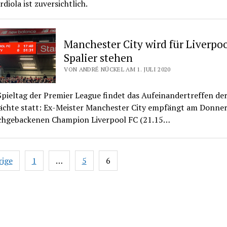
diola ist zuversichtlich.
Manchester City wird für Liverpo
Spalier stehen
VON ANDRÉ NÜCKEL AM 1. JULI 2020
pieltag der Premier League findet das Aufeinandertreffen de
chte statt: Ex-Meister Manchester City empfängt am Donner
schgebackenen Champion Liverpool FC (21.15…
nnummerierung
rige
1
…
5
6
ge