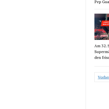
Pep Guar
Am 32. S
Supermä
den fri
Seite
Vorhe
der
Beiträ