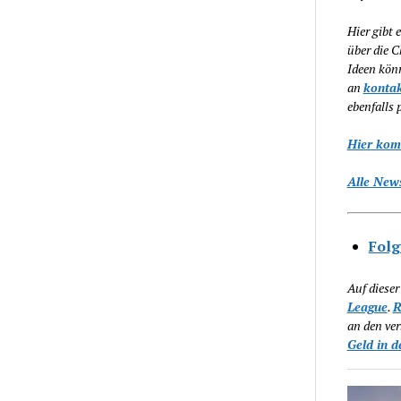
Hier gibt 
über die 
Ideen könn
an
kontak
ebenfalls 
Hier komm
Alle News
Folg
Auf dieser
League
.
R
an den ver
Geld in d