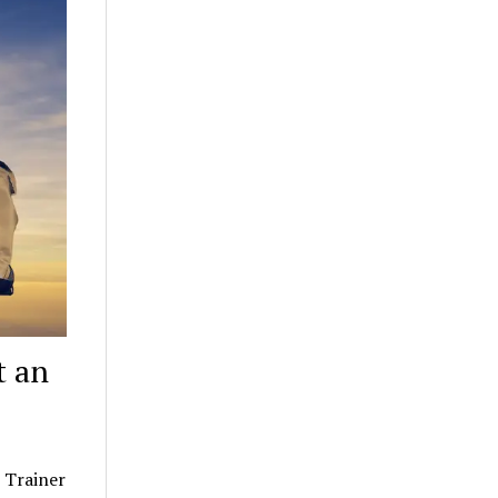
t an
 Trainer