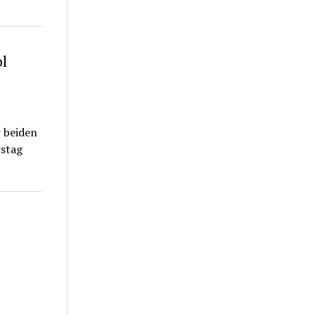
ol
r beiden
stag