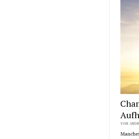
Cham
Aufh
VON ANDRÉ
Manches