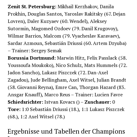
Zenit St. Petersburg:
Mikhail Kerzhakov, Danila
Prokhin, Douglas Santos, Yaroslav Rakitsky (67. Dejan
Lovren), Daler Kuzyaev (60. Wendel), Aleksey
Sutormin, Magomed Ozdoev (79. Danil Krugovoy),
Wilmar Barrios, Malcom (79. Vyacheslav Karavaev),
Sardar Azmoun, Sebastián Driussi (60. Artem Dzyuba)
– Trainer: Sergey Semak
Borussia Dortmund:
Marwin Hitz, Felix Passlack (58.
Youssoufa Moukoko), Nico Schulz, Mats Hummels (72.
Jadon Sancho), Lukasz Piszczek (72. Dan-Axel
Zagadou), Jude Bellingham, Axel Witsel, Julian Brandt
(58. Giovanni Reyna), Emre Can, Thorgan Hazard (83.
Ansgar Knauff), Marco Reus – Trainer: Lucien Favre
Schiedsrichter:
Istvan Kovacs () –
Zuschauer:
0
Tore:
1:0 Sebastián Driussi (18.), 1:1 Lukasz Piszczek
(68.), 1:2 Axel Witsel (78.)
Ergebnisse und Tabellen der Champions