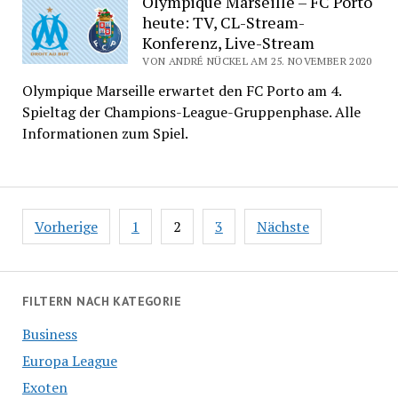
Olympique Marseille – FC Porto
heute: TV, CL-Stream-
Konferenz, Live-Stream
VON ANDRÉ NÜCKEL AM 25. NOVEMBER 2020
Olympique Marseille erwartet den FC Porto am 4.
Spieltag der Champions-League-Gruppenphase. Alle
Informationen zum Spiel.
Seitennummerierung
Vorherige
1
2
3
Nächste
der
Beiträge
FILTERN NACH KATEGORIE
Business
Europa League
Exoten