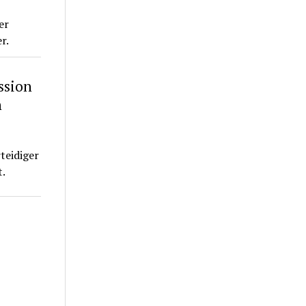
er
r.
ssion
n
teidiger
.