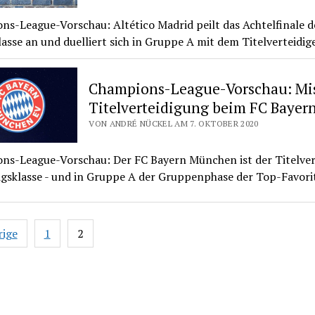
s-League-Vorschau: Altético Madrid peilt das Achtelfinale d
asse an und duelliert sich in Gruppe A mit dem Titelverteidige
Champions-League-Vorschau: Mi
Titelverteidigung beim FC Bayer
VON ANDRÉ NÜCKEL AM 7. OKTOBER 2020
ns-League-Vorschau: Der FC Bayern München ist der Titelver
igsklasse - und in Gruppe A der Gruppenphase der Top-Favorit
nnummerierung
rige
1
2
ge