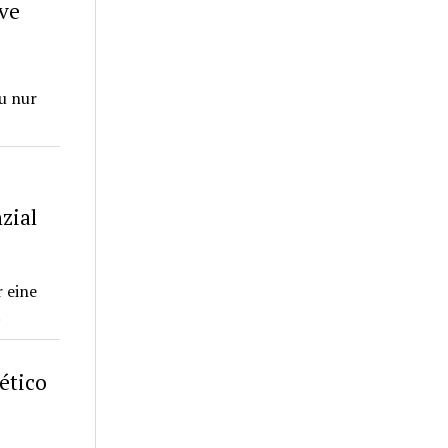
ve
u nur
zial
 eine
.
ético