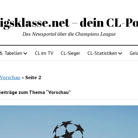
igsklasse.net – dein CL-Po
Das Newsportal über die Champions League
 & Tabellen
CL im TV
CL-Sieger
CL-Statistiken
Gel
Vorschau
»
Seite 2
Beiträge zum Thema “Vorschau”