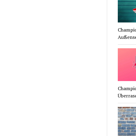
Champio
Außense
Champio
Überras