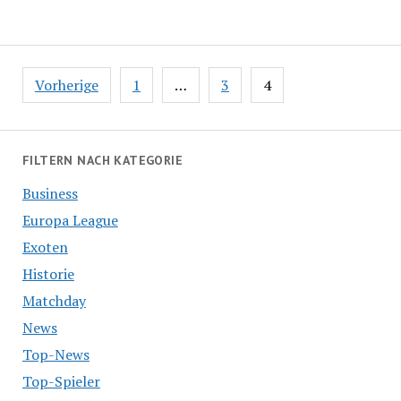
Seitennummerierung
Vorherige
1
…
3
4
der
Beiträge
FILTERN NACH KATEGORIE
Business
Europa League
Exoten
Historie
Matchday
News
Top-News
Top-Spieler