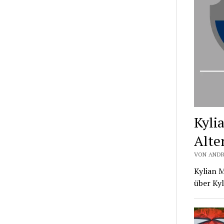
Kyli
Alte
VON ANDR
Kylian M
über Kyl