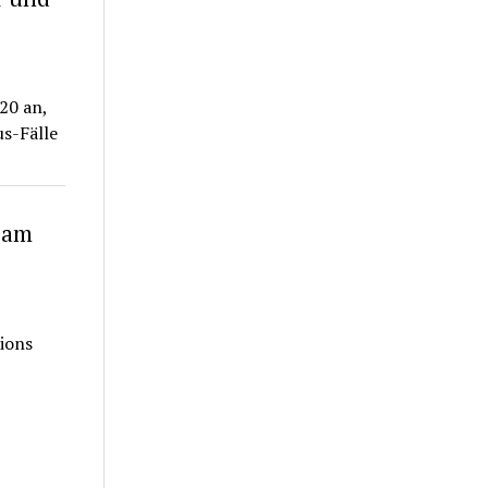
20 an,
us-Fälle
eam
ions