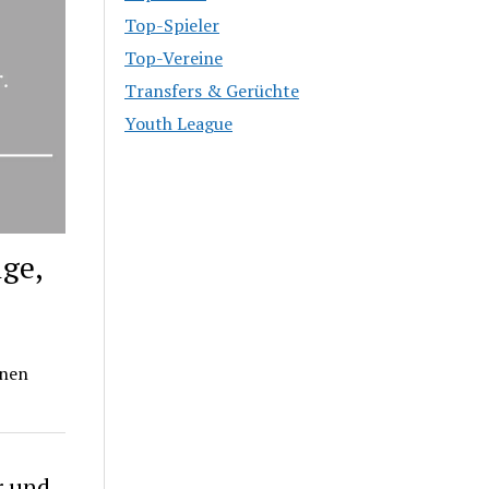
Top-Spieler
Top-Vereine
Transfers & Gerüchte
Youth League
ge,
onen
r und