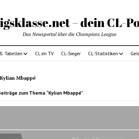
igsklasse.net – dein CL-Po
Das Newsportal über die Champions League
 & Tabellen
CL im TV
CL-Sieger
CL-Statistiken
Gel
Kylian Mbappé
Beiträge zum Thema “Kylian Mbappé”