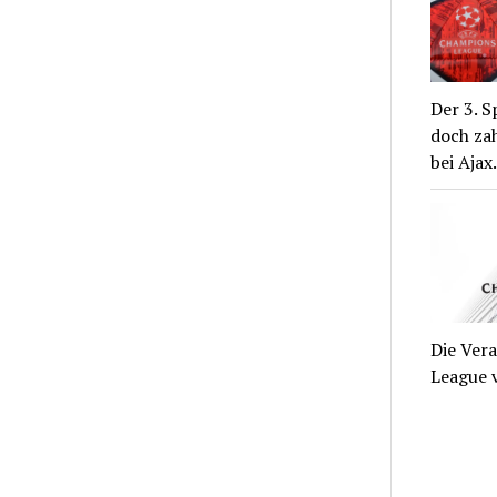
Der 3. S
doch zah
bei Aja
Die Ver
League v