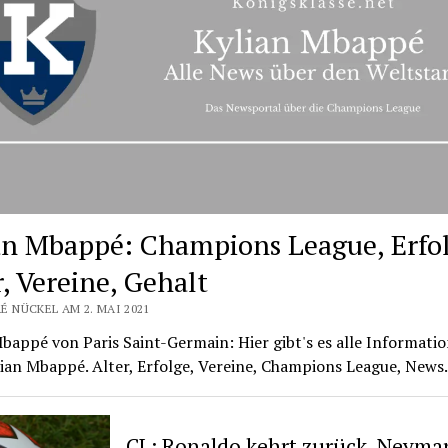
an Mbappé: Champions League, Erfol
r, Vereine, Gehalt
É NÜCKEL AM 2. MAI 2021
bappé von Paris Saint-Germain: Hier gibt's es alle Informati
ian Mbappé. Alter, Erfolge, Vereine, Champions League, News.
CL: Ronaldo kehrt zurück, Neyma