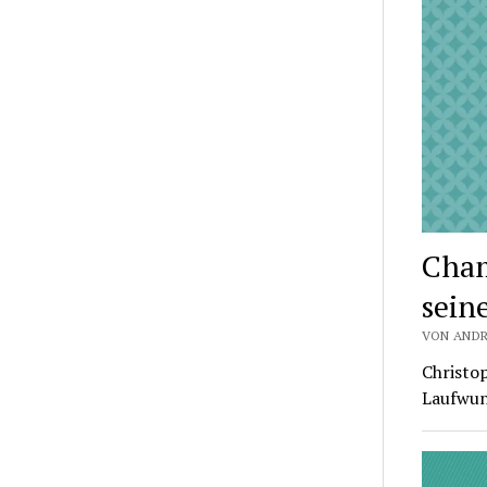
Cham
sein
VON ANDR
Christo
Laufwund