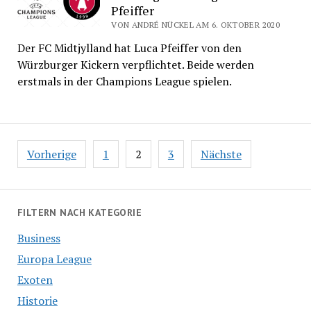
Pfeiffer
VON ANDRÉ NÜCKEL AM 6. OKTOBER 2020
Der FC Midtjylland hat Luca Pfeiffer von den
Würzburger Kickern verpflichtet. Beide werden
erstmals in der Champions League spielen.
Seitennummerierung
Vorherige
1
2
3
Nächste
der
Beiträge
FILTERN NACH KATEGORIE
Business
Europa League
Exoten
Historie